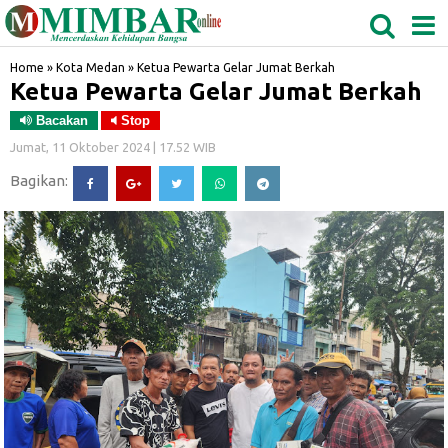
MEDAN
TABAGSEL
BIDANGRO
Home
»
Kota Medan
»
Ketua Pewarta Gelar Jumat Berkah
Ketua Pewarta Gelar Jumat Berkah
Bacakan
Stop
Jumat, 11 Oktober 2024 | 17.52 WIB
Bagikan: