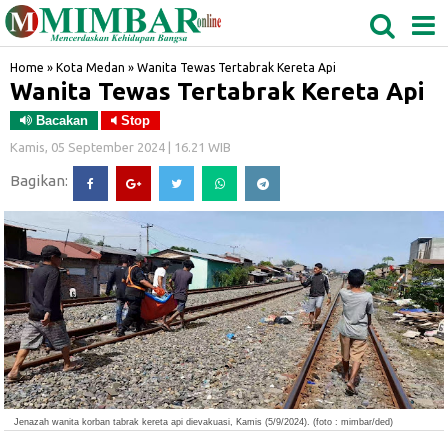
MEDAN
TABAGSEL
BIDANGRO
Home
»
Kota Medan
»
Wanita Tewas Tertabrak Kereta Api
Wanita Tewas Tertabrak Kereta Api
Bacakan
Stop
Kamis, 05 September 2024 | 16.21 WIB
Bagikan:
Jenazah wanita korban tabrak kereta api dievakuasi, Kamis (5/9/2024). (foto : mimbar/ded)