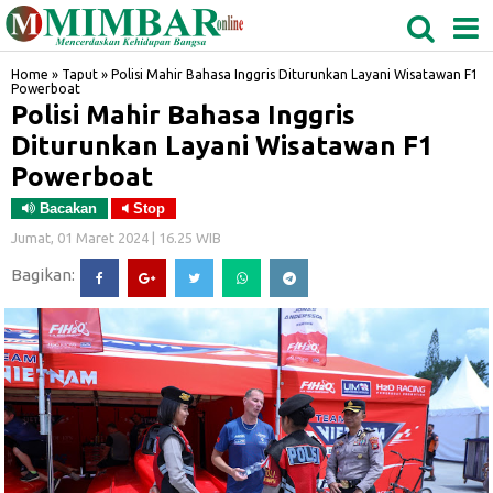
MEDAN
TABAGSEL
BIDANGRO
Home
»
Taput
»
Polisi Mahir Bahasa Inggris Diturunkan Layani Wisatawan F1
Powerboat
Polisi Mahir Bahasa Inggris
Diturunkan Layani Wisatawan F1
Powerboat
Bacakan
Stop
Jumat, 01 Maret 2024 | 16.25 WIB
Bagikan: