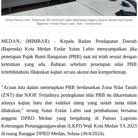
Ketua Pansus LKPj, Ilhamsyah SH memimpin rapat didampingi anggota pansus lainnya dan Kepala
Bapenda Ir Endar Sutan Lubis. (foto : mimbar/mar)
MEDAN, (MIMBAR) - Kepala Badan Pendapatan Daerah
(Bapenda) Kota Medan Endar Sutan Lubis menyampaikan jika
penetapan Pajak Bumi Bangunan (PBB) saat ini telah sesuai dengan
ketentuan yang ada. Bahkan sebelum penetapan nilai PBB
terlebihdahulu dilakukan kajian secara akurat dan komprehensip.
"Acuan kita dalam menetapkan PBB berdasarkan Zona Nilai Tanah
(ZNT) dan NJOP. Terjadinya peningkatan nilai PBB itu dikarenakan
adanya kajian baru dan validasi ulang yang sudah lama tidak
dilakukan," terang Sutan Endar Lubis saat pembahasan bersama
anggota DPRD Medan yang bergabung di Pansus Laporan
Keterangan Pertanggungjawaban (LKPJ) Wali Kota Medan TA 2023
di ruang Banggar DPRD Medan, Selasa (30/4/2024).