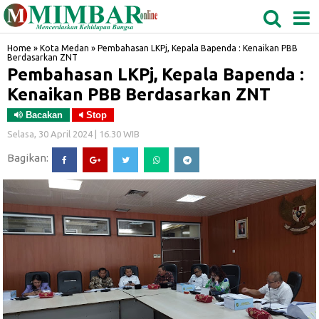
MEDAN
TABAGSEL
BIDANGRO
Home
»
Kota Medan
»
Pembahasan LKPj, Kepala Bapenda : Kenaikan PBB
Berdasarkan ZNT
Pembahasan LKPj, Kepala Bapenda :
Kenaikan PBB Berdasarkan ZNT
Bacakan
Stop
Selasa, 30 April 2024 | 16.30 WIB
Bagikan: