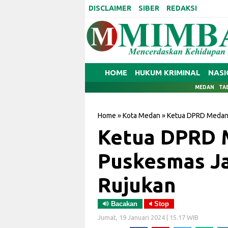
DISCLAIMER
SIBER
REDAKSI
HOME
HUKUM KRIMINAL
NASI
MEDAN
TA
Home
»
Kota Medan
»
Ketua DPRD Medan 
Ketua DPRD 
Puskesmas Ja
Rujukan
Bacakan
Stop
Jumat, 19 Januari 2024 | 15.17 WIB