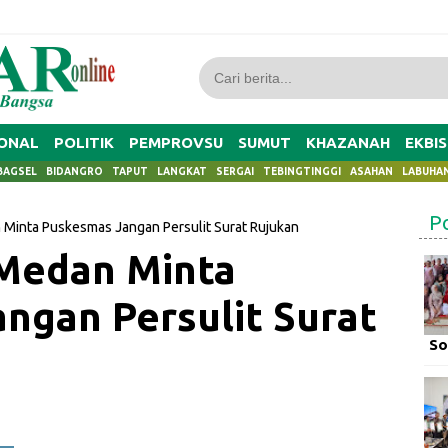
ONAL
POLITIK
PEMPROVSU
SUMUT
KHAZANAH
EKBIS
BAGSEL
BIDANGRO
TAPUT
LANGKAT
SERGAI
TEBINGTINGGI
ASAHAN
LABUHA
P
Minta Puskesmas Jangan Persulit Surat Rujukan
Medan Minta
ngan Persulit Surat
So