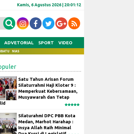
Kamis, 6 Agustus 2026 |
20:01:13
ADVETORIAL
SPORT
VIDEO
NBATU
NIAS
opuler
Satu Tahun Arisan Forum
Silaturrahmi Haji Kloter 9 :
Memperkuat Kebersamaan,
Musyawarah dan Tetap
lid
Silaturahmi DPC PBB Kota
Medan, Marhot Harahap :
Insya Allah Raih Minimal
Dua Kursi di Legislatif