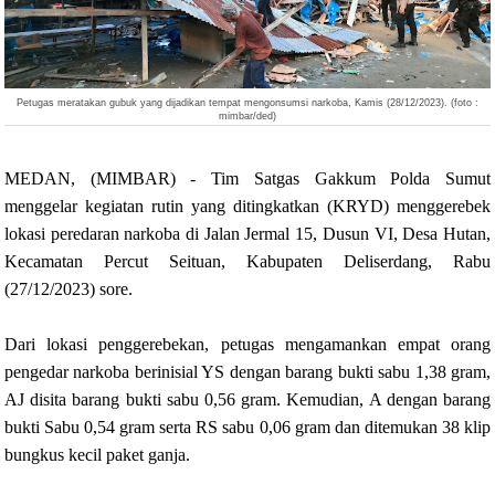
Petugas meratakan gubuk yang dijadikan tempat mengonsumsi narkoba, Kamis (28/12/2023). (foto :
mimbar/ded)
MEDAN, (MIMBAR) - Tim Satgas Gakkum Polda Sumut
menggelar kegiatan rutin yang ditingkatkan (KRYD) menggerebek
lokasi peredaran narkoba di Jalan Jermal 15, Dusun VI, Desa Hutan,
Kecamatan Percut Seituan, Kabupaten Deliserdang, Rabu
(27/12/2023) sore.
Dari lokasi penggerebekan, petugas mengamankan empat orang
pengedar narkoba berinisial YS dengan barang bukti sabu 1,38 gram,
AJ disita barang bukti sabu 0,56 gram. Kemudian, A dengan barang
bukti Sabu 0,54 gram serta RS sabu 0,06 gram dan ditemukan 38 klip
bungkus kecil paket ganja.