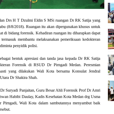
 Drs H T Dzulmi Eldin S MSi ruangan Dr RK Satija yang
bu (8/8/2018). Ruangan itu akan dipergunakan khusus untuk
 di bidang forensik. Kehadiran ruangan itu diharapkan dapat
 termasuk membantu melaksanakan pemeriksaan kedokteran
diminta penyidik polisi.
sebagai bentuk apresiasi dan tanda jasa kepada Dr RK Satija
okteran Forensik di RSUD Dr Pirngadi Medan. Peresmian
sasti yang dilakukan Wali Kota bersama Konsulat Jendral
 Utara Dr Shakira Shah.
r Suryadi Panjaitan, Guru Besar Ahli Forensik Prof Dr Amri
hwan Habibi Daulay, Kadis Kesehatan Kota Medan drg Usma
Dr Pirngadi, Wali Kota dalam sambutannya menyambut baik
rsebut.