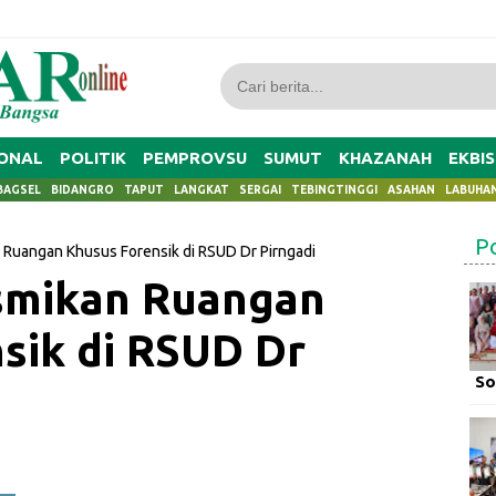
ONAL
POLITIK
PEMPROVSU
SUMUT
KHAZANAH
EKBIS
BAGSEL
BIDANGRO
TAPUT
LANGKAT
SERGAI
TEBINGTINGGI
ASAHAN
LABUHA
P
 Ruangan Khusus Forensik di RSUD Dr Pirngadi
smikan Ruangan
sik di RSUD Dr
So