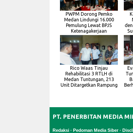
PWPM Dorong Pemko
K
Medan Lindungi 16.000
Pemulung Lewat BPJS
den
Ketenagakerjaan
Su
Rico Waas Tinjau
Ev
Rehabilitasi 3 RTLH di
Tun
Medan Tuntungan, 213
B
Unit Ditargetkan Rampung
Berh
PT. PENERBITAN MEDIA M
Redaksi
·
Pedoman Media Siber
·
Disc