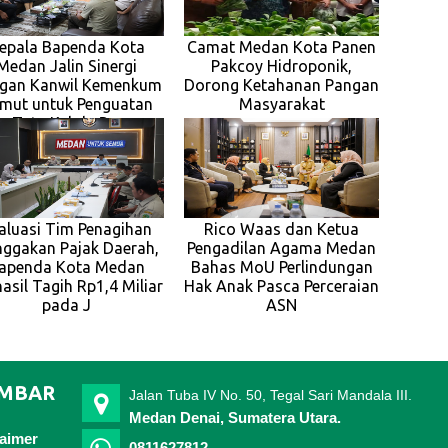
epala Bapenda Kota
Camat Medan Kota Panen
Medan Jalin Sinergi
Pakcoy Hidroponik,
gan Kanwil Kemenkum
Dorong Ketahanan Pangan
mut untuk Penguatan
Masyarakat
Tata Kelola Per
aluasi Tim Penagihan
Rico Waas dan Ketua
ggakan Pajak Daerah,
Pengadilan Agama Medan
apenda Kota Medan
Bahas MoU Perlindungan
asil Tagih Rp1,4 Miliar
Hak Anak Pasca Perceraian
pada J
ASN
IMBAR
Jalan Tuba IV No. 50, Tegal Sari Mandala III.
Medan Denai, Sumatera Utara.
laimer
0811627812