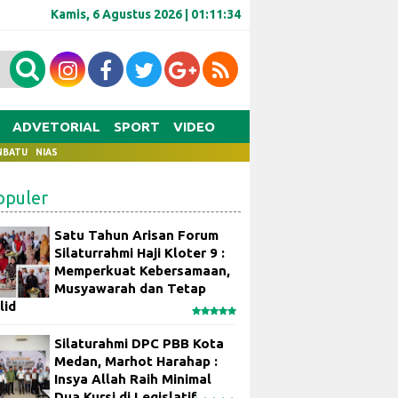
Kamis, 6 Agustus 2026 |
01:11:34
ADVETORIAL
SPORT
VIDEO
NBATU
NIAS
opuler
Satu Tahun Arisan Forum
Silaturrahmi Haji Kloter 9 :
Memperkuat Kebersamaan,
Musyawarah dan Tetap
lid
Silaturahmi DPC PBB Kota
Medan, Marhot Harahap :
Insya Allah Raih Minimal
Dua Kursi di Legislatif