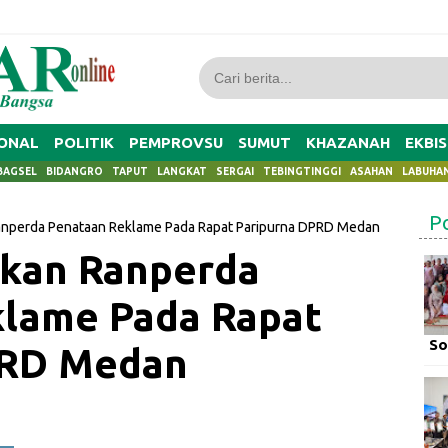
ONAL
POLITIK
PEMPROVSU
SUMUT
KHAZANAH
EKBIS
BAGSEL
BIDANGRO
TAPUT
LANGKAT
SERGAI
TEBINGTINGGI
ASAHAN
LABUHA
P
Ranperda Penataan Reklame Pada Rapat Paripurna DPRD Medan
ukan Ranperda
klame Pada Rapat
So
PRD Medan