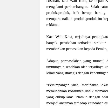
Disadari, kata Wali Kota, ke depan K
mengalami perkembangan. Salah satu
produk-produk, baik berupa barang
memperkenalkan produk-produk itu ke
reklame.
Kata Wali Kota, terjadinya peningka
banyak perubahan terhadap struktur
memberikan pemasukan kepada Pemko, m
Adapun permasalahan yang muncul di
umumnya disebabkan oleh terjadinya ko
lokasi yang strategis dengan kepentingan
"Persimpangan jalan, merupakan lokas
memudahkan konsumen untuk memandang
yang cukup lama. Namun dengan adany
menjadi ancaman terhadap keindahan este