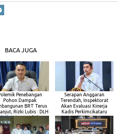
BACA JUGA
Polemik Penebangan
Serapan Anggaran
Pohon Dampak
Terendah, Inspektorat
mbangunan BRT Terus
Akan Evaluasi Kinerja
anjut, Rizki Lubis : DLH
Kadis Perkimcikataru
Medan Jangan Suka
Medan