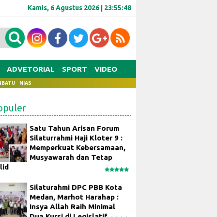
Kamis, 6 Agustus 2026 |
23:55:48
ADVETORIAL
SPORT
VIDEO
NBATU
NIAS
opuler
Satu Tahun Arisan Forum
Silaturrahmi Haji Kloter 9 :
Memperkuat Kebersamaan,
Musyawarah dan Tetap
lid
Silaturahmi DPC PBB Kota
Medan, Marhot Harahap :
Insya Allah Raih Minimal
Dua Kursi di Legislatif