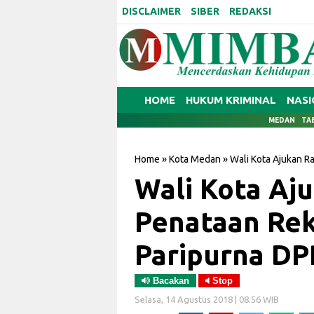
DISCLAIMER
SIBER
REDAKSI
HOME
HUKUM KRIMINAL
NASI
MEDAN
TA
Home
»
Kota Medan
»
Wali Kota Ajukan 
Wali Kota Aj
Penataan Re
Paripurna D
Bacakan
Stop
Selasa, 14 Agustus 2018 | 08.56 WIB