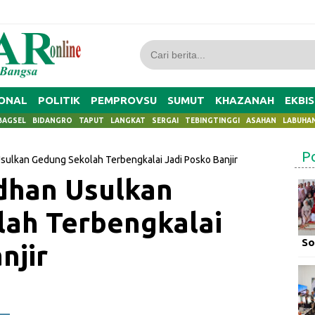
ONAL
POLITIK
PEMPROVSU
SUMUT
KHAZANAH
EKBIS
BAGSEL
BIDANGRO
TAPUT
LANGKAT
SERGAI
TEBINGTINGGI
ASAHAN
LABUHA
P
sulkan Gedung Sekolah Terbengkalai Jadi Posko Banjir
dhan Usulkan
ah Terbengkalai
So
njir