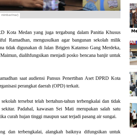
 mimbar/mar)
M
ota Medan yang juga tergabung dalam Panitia Khusus
aiful Ramadhan, mengusulkan agar bangunan sekolah milik
a tidak digunakan di Jalan Brigjen Katamso Gang Merdeka,
aimun, dialihfungsikan menjadi posko bencana banjir untuk
 Ramadhan saat audiensi Pansus Penertiban Aset DPRD Kota
anisasi perangkat daerah (OPD) terkait.
sekolah tersebut telah bertahun-tahun terbengkalai dan tidak
sekitar. Padahal, kawasan Sei Mati merupakan salah satu
ka curah hujan tinggi maupun saat terjadi pasang air sungai.
ong dan terbengkalai, alangkah baiknya difungsikan untuk