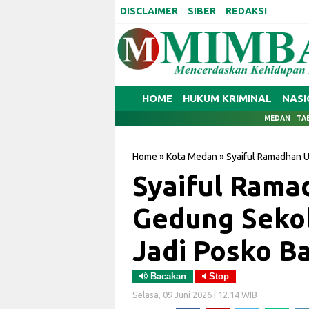
DISCLAIMER
SIBER
REDAKSI
HOME
HUKUM KRIMINAL
NASI
MEDAN
TA
Home
»
Kota Medan
»
Syaiful Ramadhan U
Syaiful Rama
Gedung Sekol
Jadi Posko Ba
Bacakan
Stop
Selasa, 09 Juni 2026 | 12.14 WIB