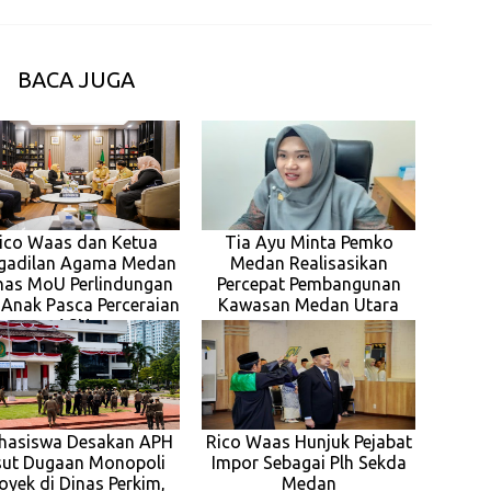
BACA JUGA
ico Waas dan Ketua
Tia Ayu Minta Pemko
gadilan Agama Medan
Medan Realisasikan
has MoU Perlindungan
Percepat Pembangunan
 Anak Pasca Perceraian
Kawasan Medan Utara
ASN
hasiswa Desakan APH
Rico Waas Hunjuk Pejabat
ut Dugaan Monopoli
Impor Sebagai Plh Sekda
oyek di Dinas Perkim,
Medan