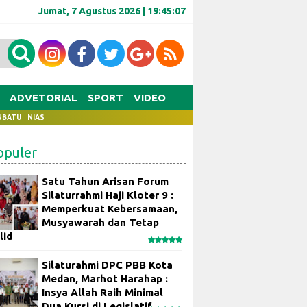
Jumat, 7 Agustus 2026 |
19:45:08
ADVETORIAL
SPORT
VIDEO
NBATU
NIAS
opuler
Satu Tahun Arisan Forum
Silaturrahmi Haji Kloter 9 :
Memperkuat Kebersamaan,
Musyawarah dan Tetap
lid
Silaturahmi DPC PBB Kota
Medan, Marhot Harahap :
Insya Allah Raih Minimal
Dua Kursi di Legislatif