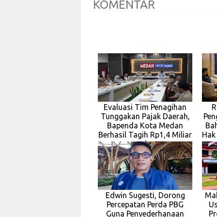
KOMENTAR
Evaluasi Tim Penagihan
R
Tunggakan Pajak Daerah,
Pen
Bapenda Kota Medan
Ba
Berhasil Tagih Rp1,4 Miliar
Hak
pada J
Edwin Sugesti, Dorong
Ma
Percepatan Perda PBG
Us
Guna Penyederhanaan
Pr